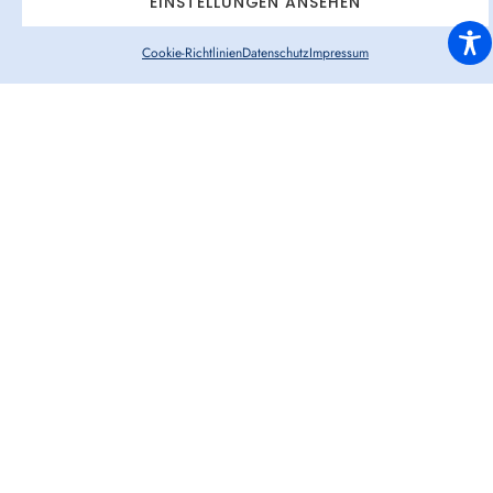
EINSTELLUNGEN ANSEHEN
Cookie-Richtlinien
Datenschutz
Impressum
Zukunftssichere Talentakquise:
Bleiben Sie durch innovative Ansätze wie RPO
(Recruitment Process Outsourcing) auch im
Wettbewerb um Talente führend.
DIREKT ZUM WHITEPAPER