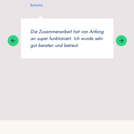
kununu
Google
Die Zusammenarbeit hat von Anfang
Wenn ich e
an super funktioniert. Ich wurde sehr
wählen mü
gut beraten und betreut.
Experts&T
menschlic
beraten. 
Team, wei