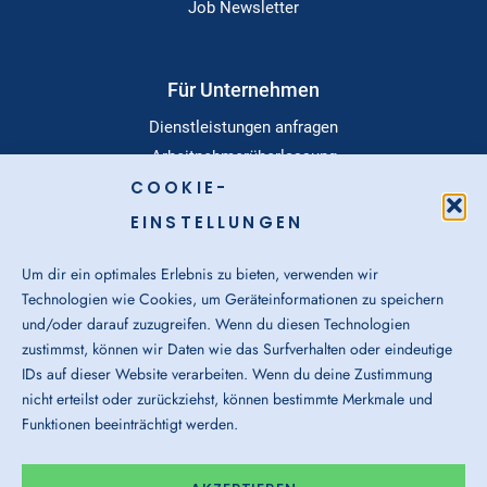
Job Newsletter
Für Unternehmen
Dienstleistungen anfragen
Arbeitnehmerüberlassung
Personalvermittlung
COOKIE-
Executive Search
EINSTELLUNGEN
Spezialisierte Leistungen
Um dir ein optimales Erlebnis zu bieten, verwenden wir
Technologien wie Cookies, um Geräteinformationen zu speichern
und/oder darauf zuzugreifen. Wenn du diesen Technologien
Dialog
zustimmst, können wir Daten wie das Surfverhalten oder eindeutige
Standorte
IDs auf dieser Website verarbeiten. Wenn du deine Zustimmung
Über Uns
nicht erteilst oder zurückziehst, können bestimmte Merkmale und
Login-Bereich
Funktionen beeinträchtigt werden.
Downloads
Sitemap-Navigation