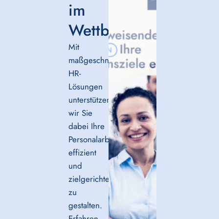
im
Wettbewerb.
Mit
maßgeschneiderten
HR-
Lösungen
unterstützen
wir Sie
dabei Ihre
Personalarbeit
effizient
und
zielgerichtet
zu
gestalten
.
Erfahren