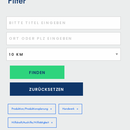
Filter
Titel oder Stichwort eingeben
Ort oder PLZ eingeben
ZURÜCKSETZEN
Produktion/Produktionsplanung
Handwerk
Hilfskraft/Aushilfe/Hilfstätigkeit