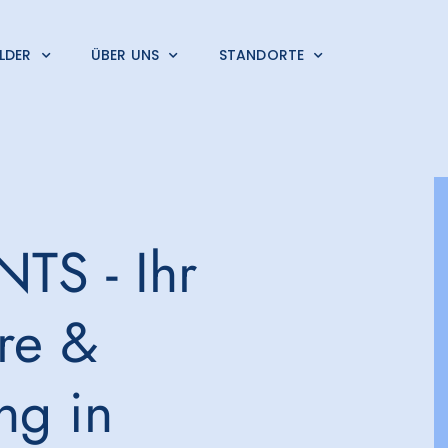
LDER
ÜBER UNS
STANDORTE
TS - Ihr
ere &
ng in