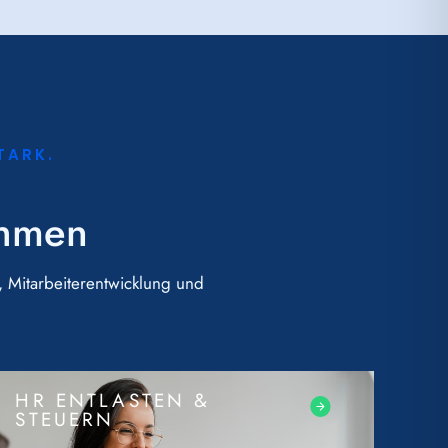
TARK.
ehmen
 Mitarbeiterentwicklung und
HR ENTLASTEN &
STEUERN