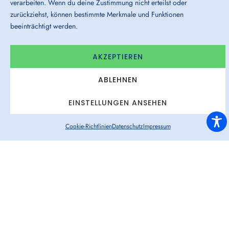
verarbeiten. Wenn du deine Zustimmung nicht erteilst oder
zurückziehst, können bestimmte Merkmale und Funktionen
beeinträchtigt werden.
AKZEPTIEREN
Steuerung ohne Kennzahlenflut
ABLEHNEN
Ein schlankes Set macht sichtbar, ob Nachfrage in
EINSTELLUNGEN ANSEHEN
produktive Kapazität übersetzt wird: Tempo, Einstieg,
Produktivität, Angebotsannahme, Pool-Qualität.
Cookie-Richtlinien
Datenschutz
Impressum
STUDIE HERUNTERLADEN