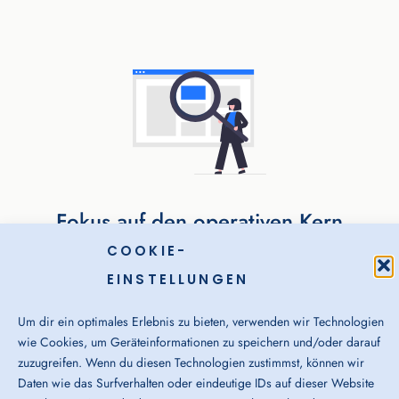
Fokus auf den operativen Kern
COOKIE-
Engpässe treffen vor allem Rollen, die den Betrieb
EINSTELLUNGEN
täglich am Laufen halten: Fachkräfte & Spezialisten.
Um dir ein optimales Erlebnis zu bieten, verwenden wir Technologien
wie Cookies, um Geräteinformationen zu speichern und/oder darauf
zuzugreifen. Wenn du diesen Technologien zustimmst, können wir
Daten wie das Surfverhalten oder eindeutige IDs auf dieser Website