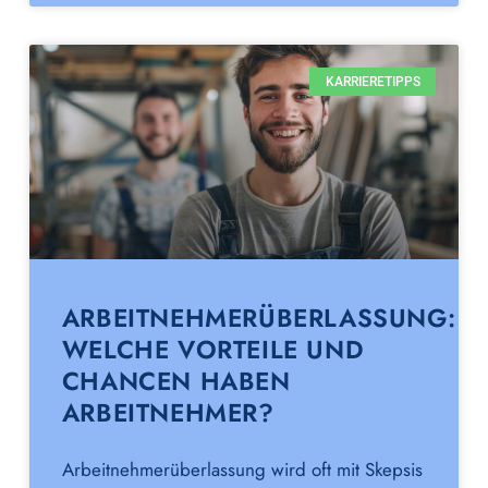
KARRIERETIPPS
ARBEITNEHMERÜBERLASSUNG:
WELCHE VORTEILE UND
CHANCEN HABEN
ARBEITNEHMER?
Arbeitnehmerüberlassung wird oft mit Skepsis