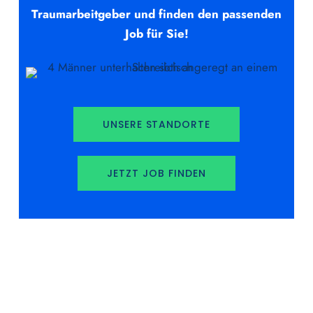
Traumarbeitgeber und f
inden den passenden
Job für Sie!
UNSERE STANDORTE
JETZT JOB FINDEN