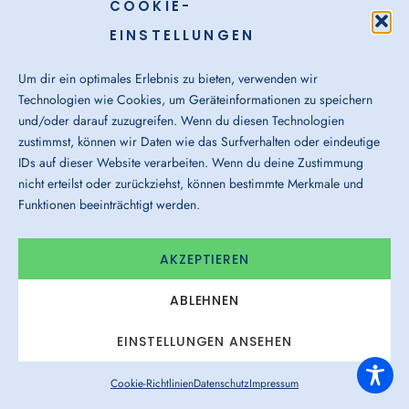
COOKIE-
EINSTELLUNGEN
Impressum
Datenschutz
AGB
Cookies
Hinweisgeber-System
Um dir ein optimales Erlebnis zu bieten, verwenden wir
Gender-Hinweis
Verhaltenskodex
Barrierefreiheit
Technologien wie Cookies, um Geräteinformationen zu speichern
und/oder darauf zuzugreifen. Wenn du diesen Technologien
zustimmst, können wir Daten wie das Surfverhalten oder eindeutige
IDs auf dieser Website verarbeiten. Wenn du deine Zustimmung
nicht erteilst oder zurückziehst, können bestimmte Merkmale und
Funktionen beeinträchtigt werden.
AKZEPTIEREN
ABLEHNEN
EINSTELLUNGEN ANSEHEN
Cookie-Richtlinien
Datenschutz
Impressum