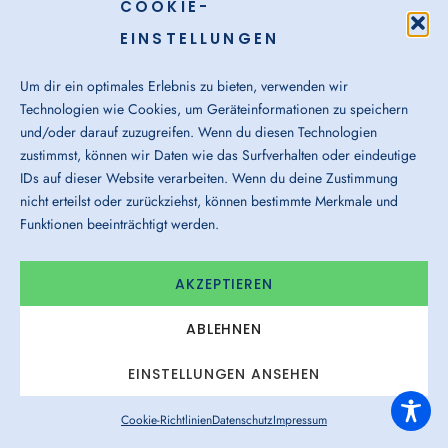
COOKIE-
ÜBERZEUGEN
EINSTELLUNGEN
2026 geht es für viele Personaldienstleister
Um dir ein optimales Erlebnis zu bieten, verwenden wir
nicht nur um Bewerbungen, sondern auch um
Technologien wie Cookies, um Geräteinformationen zu speichern
Aufträge, Auslastung und Vertrauen. Dieser
und/oder darauf zuzugreifen. Wenn du diesen Technologien
Beitrag zeigt, wie mittelständische Anbieter
zustimmst, können wir Daten wie das Surfverhalten oder eindeutige
mit einer glaubwürdigen Arbeitgebermarke
IDs auf dieser Website verarbeiten. Wenn du deine Zustimmung
beide Seiten stärken können.
nicht erteilst oder zurückziehst, können bestimmte Merkmale und
Funktionen beeinträchtigt werden.
WEITERLESEN »
AKZEPTIEREN
24. April 2026
ABLEHNEN
EINSTELLUNGEN ANSEHEN
Cookie-Richtlinien
Datenschutz
Impressum