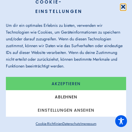
COOKIE-
Für Bewerber
EINSTELLUNGEN
Jobfinder
Initiativbewerbung
Um dir ein optimales Erlebnis zu bieten, verwenden wir
Technologien wie Cookies, um Geräteinformationen zu speichern
Karriere intern
und/oder darauf zuzugreifen. Wenn du diesen Technologien
Unser Bewerbungsprozess
zustimmst, können wir Daten wie das Surfverhalten oder eindeutige
Job Newsletter
IDs auf dieser Website verarbeiten. Wenn du deine Zustimmung
nicht erteilst oder zurückziehst, können bestimmte Merkmale und
Funktionen beeinträchtigt werden.
Für Unternehmen
Dienstleistungen anfragen
AKZEPTIEREN
Arbeitnehmerüberlassung
ABLEHNEN
Personalvermittlung
Executive Search
EINSTELLUNGEN ANSEHEN
Spezialisierte Leistungen
Cookie-Richtlinien
Datenschutz
Impressum